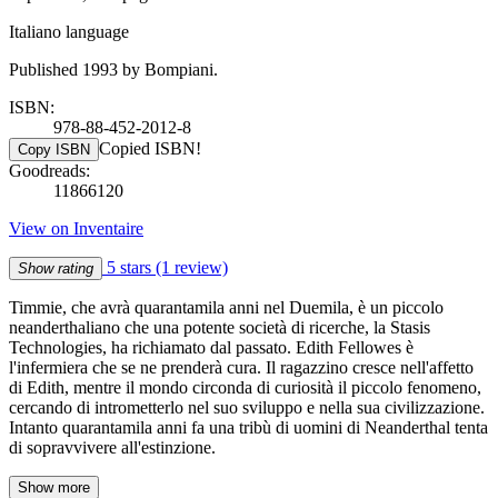
Italiano language
Published 1993 by Bompiani.
ISBN:
978-88-452-2012-8
Copied ISBN!
Copy ISBN
Goodreads:
11866120
View on Inventaire
5 stars
(1 review)
Show rating
Timmie, che avrà quarantamila anni nel Duemila, è un piccolo
neanderthaliano che una potente società di ricerche, la Stasis
Technologies, ha richiamato dal passato. Edith Fellowes è
l'infermiera che se ne prenderà cura. Il ragazzino cresce nell'affetto
di Edith, mentre il mondo circonda di curiosità il piccolo fenomeno,
cercando di intrometterlo nel suo sviluppo e nella sua civilizzazione.
Intanto quarantamila anni fa una tribù di uomini di Neanderthal tenta
di sopravvivere all'estinzione.
Show more